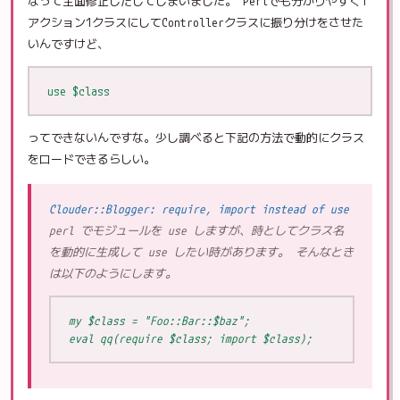
なって全面修正しだしてしまいました。 Perlでも分かりやすく1
アクション1クラスにしてControllerクラスに振り分けをさせた
いんですけど、
use $class
ってできないんですな。少し調べると下記の方法で動的にクラス
をロードできるらしい。
Clouder::Blogger: require, import instead of use
perl でモジュールを use しますが、時としてクラス名
を動的に生成して use したい時があります。 そんなとき
は以下のようにします。
my $class = "Foo::Bar::$baz";

eval qq(require $class; import $class);