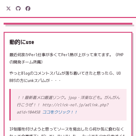
駒形電産
動的にuse
最近何故かPerl仕事が多くてPerl熱が上がって来てます。（PHP
の開発チーム所属）
やっとBlogのコメントスパムが落ち着いてきたと思ったら、UO
BBSの方にunkスパムが・・・
！！最新着メロ厳選リンク。jpop・洋楽なども。がんがん
行こうぜ！！ http://click-no1.jp/adlink.php?
adid=104458
ココをクリック！！
IP制限を付けようと思ってソースを見出したら何か気に食わなく