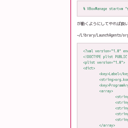
% VBoxManage startvm
が動くようにしてやれば良
~/Library/LaunchAgents/or
<?xml version="1.0" en
<!DOCTYPE plist PUBLIC
<plist version="1.0">
<dict>  
        <key>Label</ke
        <string>org.ko
        <key>ProgramAr
        <array>
                <strin
                <strin
                <strin
                <strin
                <strin
        </array>