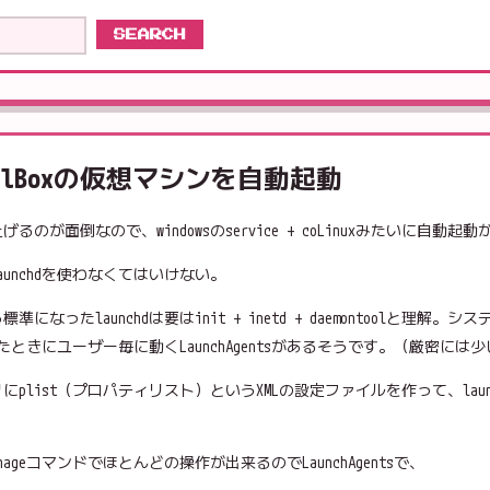
SEARCH
駒形電産
rtualBoxの仮想マシンを自動起動
上げるのが面倒なので、windowsのservice + coLinuxみたいに自動起
unchdを使わなくてはいけない。
r）から標準になったlaunchdは要はinit + inetd + daemontoolと理解
グインしたときにユーザー毎に動くLaunchAgentsがあるそうです。（厳密に
list（プロパティリスト）というXMLの設定ファイルを作って、launch
oxManageコマンドでほとんどの操作が出来るのでLaunchAgentsで、