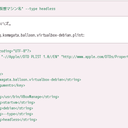
 "仮想マシン名" --type headless
いハズ。
g.komagata.balloon.virtualbox-debian.plist:
coding="UTF-8"?>
 "-//Apple//DTD PLIST 1.0//EN" "http://www.apple.com/DTDs/Proper
y>
magata.balloon.virtualbox-debian</string>
guments</key>
g>/usr/bin/VBoxManage</string>
g>startvm</string>
g>debian</string>
g>--type</string>
g>headless</string>