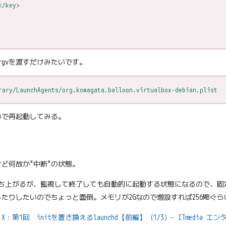
</key>
tsにargvを渡すだけみたいです。
rary/LaunchAgents/org.komagata.balloon.virtualbox-debian.plist
ので再起動してみる。
ど何故か"中断"の状態。
にすると立ち上がるが、監視して終了しても自動的に起動する状態になるので、
に落としたりしたいのでちょっと面倒。メモリが2Gなので増設すれば256MB
ac OS X：第1回 initを置き換えるlaunchd【前編】 (1/3) - ITmedia 