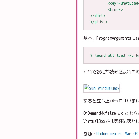
        <key>RunAtLoad
        <true/>
</dict>
</plist>
基本、ProgramArgumen
% launchctl load ~/Lib
これで設定が読み込まれた
すると立ち上がってはいるけ
OnDemandをfalse
VirtualBoxでは気軽
参照：
Undocumented M