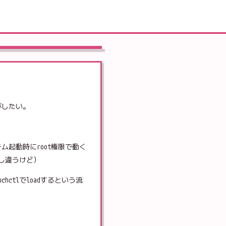
動がしたい。
。システム起動時にroot権限で動く
は少し違うけど）
ctlでloadするという流