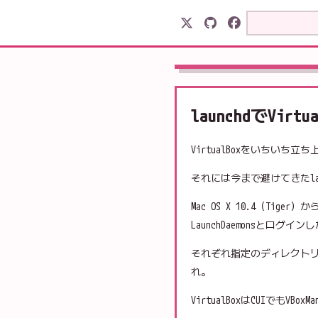
launchdでVi
VirtualBoxをいちいち立ち
それには今まで避けてきたla
Mac OS X 10.4（Tige
LaunchDaemonsとロ
それぞれ指定のディレクトリにp
れ。
VirtualBoxはCUIでもVB