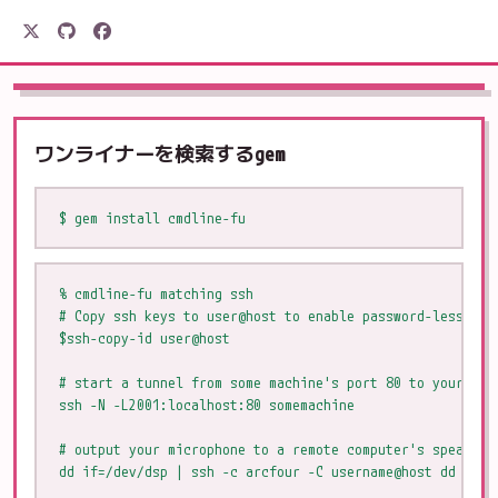
駒形電産
ワンライナーを検索するgem
$ gem install cmdline-fu
% cmdline-fu matching ssh               

# Copy ssh keys to user@host to enable password-less ssh 
$ssh-copy-id user@host

# start a tunnel from some machine's port 80 to your loca
ssh -N -L2001:localhost:80 somemachine

# output your microphone to a remote computer's speaker

dd if=/dev/dsp | ssh -c arcfour -C username@host dd of=/d