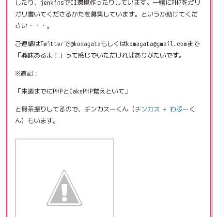
したり、jenkinsでCI環境作ったりしています。一緒にPHPをガリ
ガリ書いてくださるかたを募集しています。というか助けてくだ
さい・・・。
ご連絡はTwitterで@komagataもしくはkomagata@gmail.comまで
「興味あるよ！」って感じでいただければありがたいです。
※追記：
「来週までにPHPとCakePHP覚えといて」
と無茶振りしてるので、チンカスーくん（
チンカス
+
わぷー
く
ん）もいます。