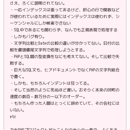
さえ、ろくに説明されてない。
・一応インデックスは張ってあるけど、肝心の行で関数など
が使われているために実際にはインデックスは使われず、シ
ーケンシャルにしか検索できない
・SQL中であるにも関わらず、なんでも正規表現で処理する
・しかもバグ有り。
・文字列比較とDateの比較の違いが分かってない。日付の比
較を徹頭徹尾文字列で処理しようとする。
・PHPとSQL間の型変換をなにも考えてない。そして比較で失
敗する。
・巨大なSQL文も、ヒアドキュメントでなくPHPの文字列結合
で書く。
・しかも、もちろんインデントは狂ってる。
・そして当然のように死ぬほど遅い。おそらく本来のDBMSの
速度の数百～数万分の一以下のオーダー。
・もちろん作った人間はとっくに辞めていて、その会社には
いない。
etc
でもPHPプロジェクトだとこんなの氷山の一角で、よくある