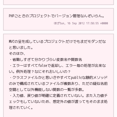
PHPごときのプロジェクトでバージョン管理なんぞいらん。
ほげ
Sun, 16 Sep 2012 17:58:55 +0000
MVCの呈を成しているプロジェクトだけでもまだモダンだな
と思いました。
そのほか、
・省略しすぎて分かりづらい変数名や関数名
・エラーはすべてfalseで返却し、エラー毎の処理が出来な
い。例外処理？なにそれおいしいの？
・クラスファイルかと思いきやすべてpublicな静的メソッド
のみで構成されているファイルが複数あり、ただの疑似名前
空間として以外機能しない関数の一覧が多数。
・入力値、戻り値が明確に定義されていない。また入力値チ
ェックもしていないため、想定外の値が渡ってもそのまま処
理されていく。