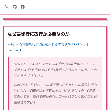
駒形電産
なぜ最終行に改行が必要なのか
Ruby - なぜ最終行に改行を入れるのですか？(71778)｜
teratail
POSIX上、テキストファイルは「行」の集合体で、そして
「行」は「0文字以上の文字+改行」からなっている、との
ことです（Qiita）。
Rubyのコードでも、（よほど変なことをしない限り）それ
に従わない必要性のある理由もないことでしょう。C言語
においても、改行で終わらないコードは正しく動くことが
保証されません。