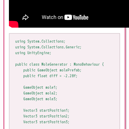
using System.Collections;

using System.Collections.Generic;

using UnityEngine;

public class MoleGenerator : MonoBehaviour {

    public GameObject molePrefab;

    public float diff = -2.28f;

    GameObject mole1;

    GameObject mole2;

    GameObject mole3;

    Vector3 startPosition1;

    Vector3 startPosition2;

    Vector3 startPosition3;
