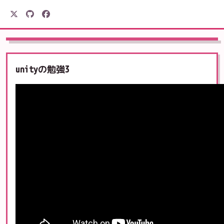
駒形電産
unityの勉強3