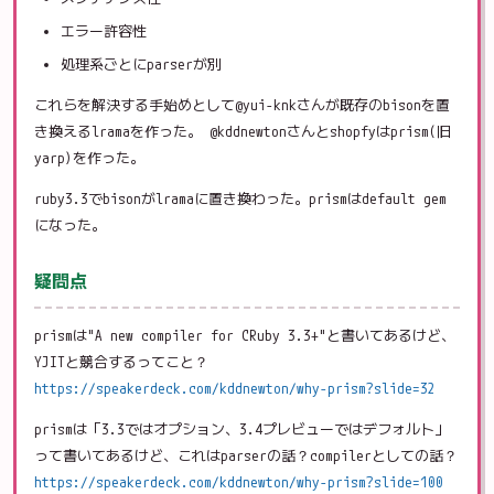
エラー許容性
処理系ごとにparserが別
これらを解決する手始めとして@yui-knkさんが既存のbisonを置
き換えるlramaを作った。 @kddnewtonさんとshopfyはprism(旧
yarp)を作った。
ruby3.3でbisonがlramaに置き換わった。prismはdefault gem
になった。
疑問点
prismは"A new compiler for CRuby 3.3+"と書いてあるけど、
YJITと競合するってこと？
https://speakerdeck.com/kddnewton/why-prism?slide=32
prismは「3.3ではオプション、3.4プレビューではデフォルト」
って書いてあるけど、これはparserの話？compilerとしての話？
https://speakerdeck.com/kddnewton/why-prism?slide=100