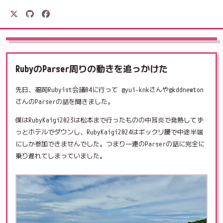
駒形電産
RubyのParser周りの動きを追っかけた
先日、福岡Rubyist会議04に行って @yui-knkさんや@kddnewton
さんのParserの話を聞きました。
僕はRubyKaigi2023は松本まで行ったものの中耳炎で発熱してず
っとホテルでダウンし、RubyKaigi2024はギックリ腰で中途半端
にしか参加できませんでした。つまり一連のParserの話に完全に
乗り遅れてしまっていました。