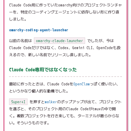
Claude Code用に作っていたomarchy向けのプロジェクトランチャ
ーを、特定のコーディングエージェントに依存しない形に作り直
しました。
omarchy-coding-agent-launcher
以前の名前は
omarchy-claude-launcher
でしたが、今は
Claude Codeだけではなく、Codex、Gemini CLI、OpenCodeも扱
えるので、新しい名前でリリースし直しました。
Claude Code専用ではなくなった
最初に作ったときは、Claude Codeを
OpenClaw
っぽく使いたい、
というかなり個人的な動機でした。
Super+I
を押すと
walker
のポップアップが出て、プロジェクト
を選ぶと、そのプロジェクト用のClaude Codeがtmuxの中で開
く。複数プロジェクトを行き来しても、ターミナルが散らからな
い。そういうものです。